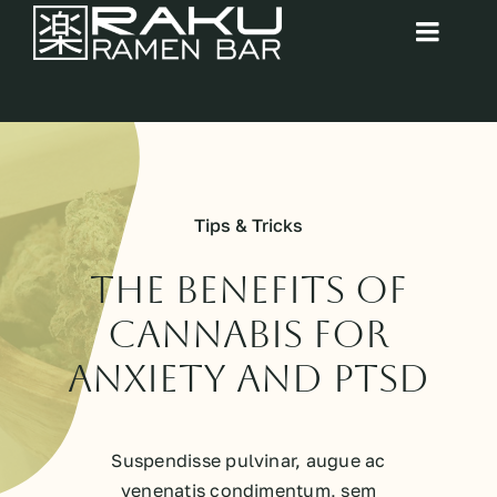
Zum
Toggl
Inhalt
springen
Navig
Startseite
Über uns
Tips & Tricks
Galerie
The benefits of
Speisekarte
cannabis for
anxiety and PTSD
Kontakt
Suspendisse pulvinar, augue ac
venenatis condimentum, sem